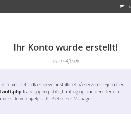
Tu
Ihr Konto wurde erstellt!
xn--n-4fa.dk
bsite
xn--n-4fa.dk
er blevet installeret på serveren! Fjern filen
fault.php
fra mappen public_html, og upload derefter din
emmeside ved hjælp af FTP eller File Manager.