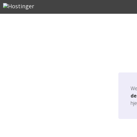
We
de
hj